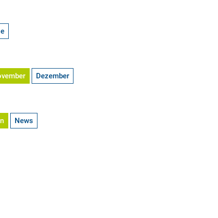
ge
ovember
Dezember
en
News