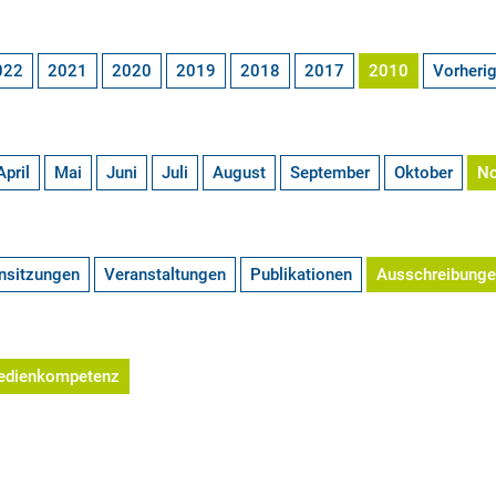
022
2021
2020
2019
2018
2017
2010
Vorheri
April
Mai
Juni
Juli
August
September
Oktober
N
nsitzungen
Veranstaltungen
Publikationen
Ausschreibung
edienkompetenz