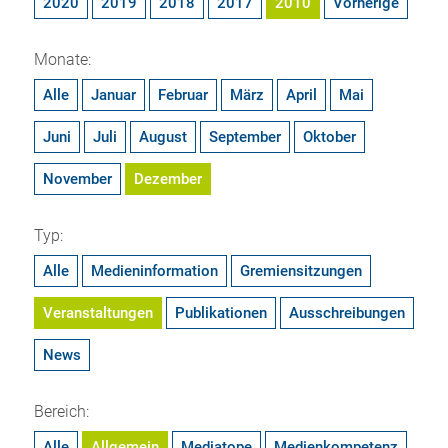
2020
2019
2018
2017
2010
Vorherige
Monate:
Alle
Januar
Februar
März
April
Mai
Juni
Juli
August
September
Oktober
November
Dezember
Typ:
Alle
Medieninformation
Gremiensitzungen
Veranstaltungen
Publikationen
Ausschreibungen
News
Bereich:
Alle
Allgemein
Mediatope
Medienkompetenz