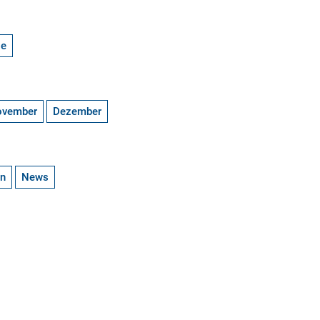
ge
ovember
Dezember
en
News