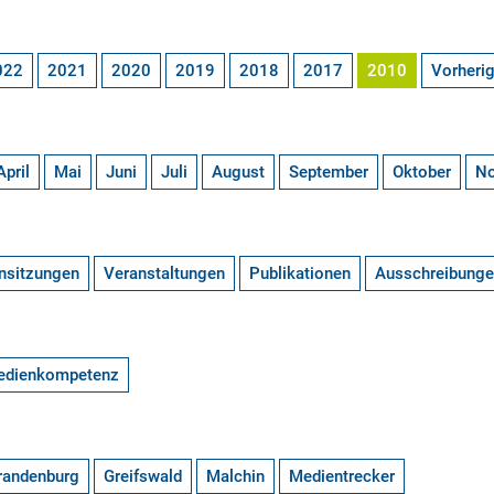
022
2021
2020
2019
2018
2017
2010
Vorheri
April
Mai
Juni
Juli
August
September
Oktober
N
nsitzungen
Veranstaltungen
Publikationen
Ausschreibung
edienkompetenz
randenburg
Greifswald
Malchin
Medientrecker