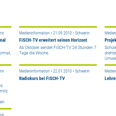
rin
Medieninformation • 21.09.2010 • Schwerin
Medien
nal
FiSCH-TV erweitert seinen Horizont
Proje
Ab Oktober sendet FiSCH-TV 24 Stunden 7
Schül
ormat,
Tage die Woche.
dreht
Umwel
rin
Medieninformation • 22.01.2010 • Schwerin
Medien
Radiokurs bei FiSCH-TV
Lehre
us
mitz
en.
rin