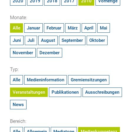
2020
2019
2018
2017
2010
Vorherige
Monate:
Alle
Januar
Februar
März
April
Mai
Juni
Juli
August
September
Oktober
November
Dezember
Typ:
Alle
Medieninformation
Gremiensitzungen
Veranstaltungen
Publikationen
Ausschreibungen
News
Bereich:
Alle
Allgemein
Mediatope
Medienkompetenz