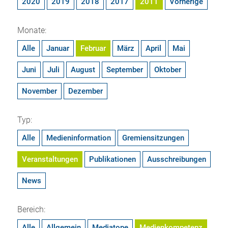
2020
2019
2018
2017
2011
Vorherige
Monate:
Alle
Januar
Februar
März
April
Mai
Juni
Juli
August
September
Oktober
November
Dezember
Typ:
Alle
Medieninformation
Gremiensitzungen
Veranstaltungen
Publikationen
Ausschreibungen
News
Bereich:
Alle
Allgemein
Mediatope
Medienkompetenz