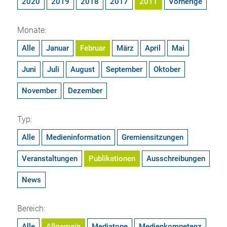
2020
2019
2018
2017
2011
Vorherige
Monate:
Alle
Januar
Februar
März
April
Mai
Juni
Juli
August
September
Oktober
November
Dezember
Typ:
Alle
Medieninformation
Gremiensitzungen
Veranstaltungen
Publikationen
Ausschreibungen
News
Bereich:
Alle
Allgemein
Mediatope
Medienkompetenz