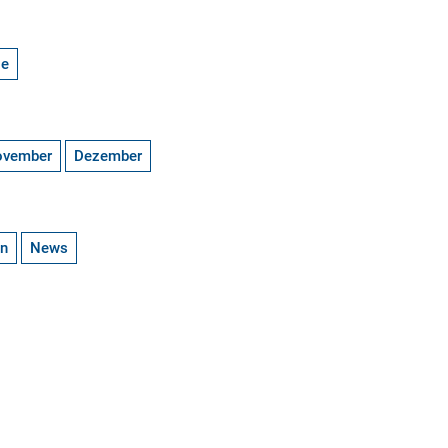
ge
ovember
Dezember
en
News