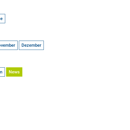
ge
ovember
Dezember
en
News