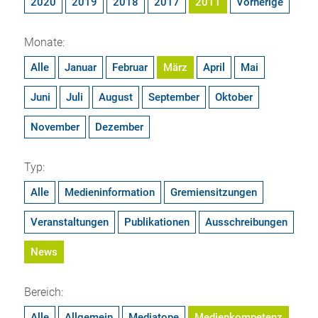
2020
2019
2018
2017
2011
Vorherige
Monate:
Alle
Januar
Februar
März
April
Mai
Juni
Juli
August
September
Oktober
November
Dezember
Typ:
Alle
Medieninformation
Gremiensitzungen
Veranstaltungen
Publikationen
Ausschreibungen
News
Bereich:
Alle
Allgemein
Mediatope
Medienkompetenz