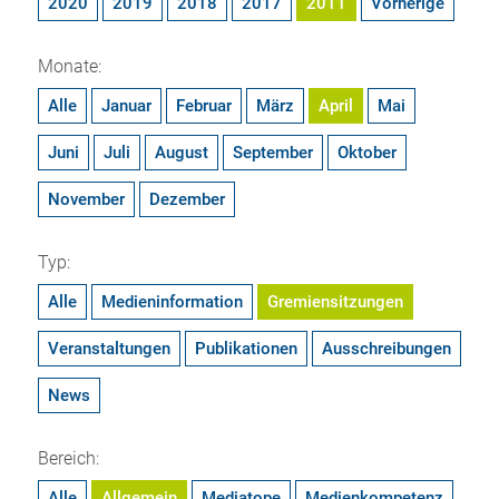
2020
2019
2018
2017
2011
Vorherige
Monate:
Alle
Januar
Februar
März
April
Mai
Juni
Juli
August
September
Oktober
November
Dezember
Typ:
Alle
Medieninformation
Gremiensitzungen
Veranstaltungen
Publikationen
Ausschreibungen
News
Bereich:
Alle
Allgemein
Mediatope
Medienkompetenz