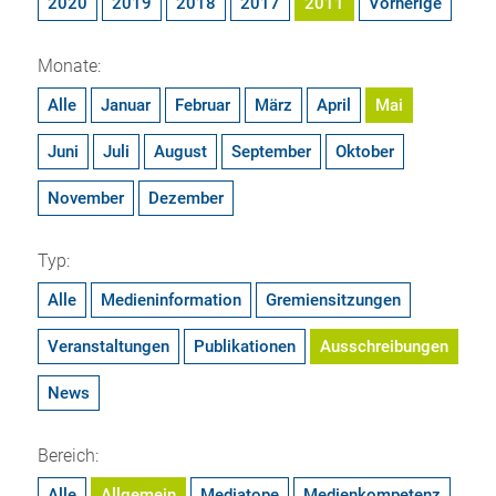
2020
2019
2018
2017
2011
Vorherige
Monate:
Alle
Januar
Februar
März
April
Mai
Juni
Juli
August
September
Oktober
November
Dezember
Typ:
Alle
Medieninformation
Gremiensitzungen
Veranstaltungen
Publikationen
Ausschreibungen
News
Bereich:
Alle
Allgemein
Mediatope
Medienkompetenz