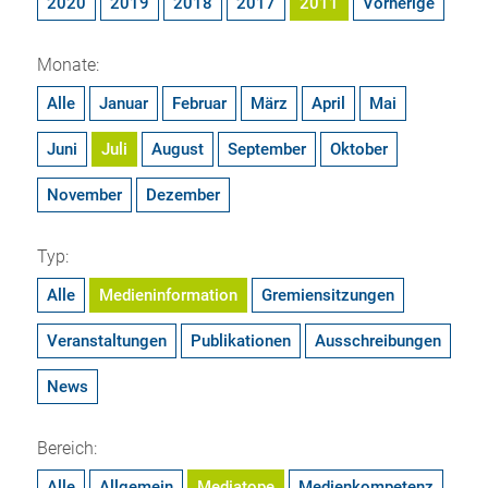
2020
2019
2018
2017
2011
Vorherige
Monate:
Alle
Januar
Februar
März
April
Mai
Juni
Juli
August
September
Oktober
November
Dezember
Typ:
Alle
Medieninformation
Gremiensitzungen
Veranstaltungen
Publikationen
Ausschreibungen
News
Bereich:
Alle
Allgemein
Mediatope
Medienkompetenz