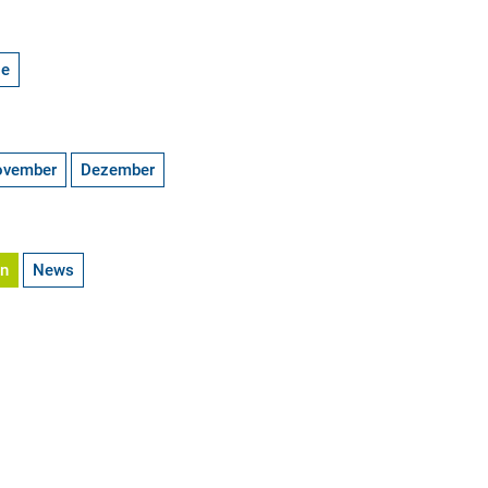
ge
ovember
Dezember
en
News