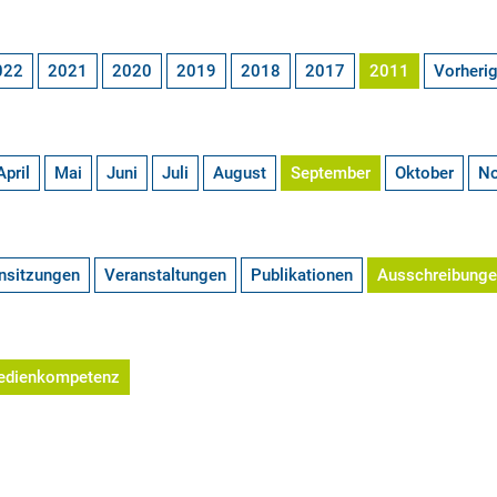
022
2021
2020
2019
2018
2017
2011
Vorheri
April
Mai
Juni
Juli
August
September
Oktober
N
nsitzungen
Veranstaltungen
Publikationen
Ausschreibung
edienkompetenz