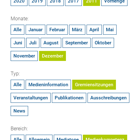
2020
2019
2018
2017
2011
Vorherige
Monate:
Alle
Januar
Februar
März
April
Mai
Juni
Juli
August
September
Oktober
November
Dezember
Typ:
Alle
Medieninformation
Gremiensitzungen
Veranstaltungen
Publikationen
Ausschreibungen
News
Bereich:
Alle
Allgemein
Mediatope
Medienkompetenz