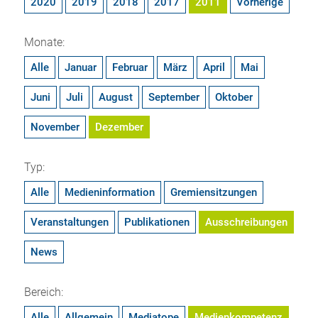
2020
2019
2018
2017
2011
Vorherige
Monate:
Alle
Januar
Februar
März
April
Mai
Juni
Juli
August
September
Oktober
November
Dezember
Typ:
Alle
Medieninformation
Gremiensitzungen
Veranstaltungen
Publikationen
Ausschreibungen
News
Bereich:
Alle
Allgemein
Mediatope
Medienkompetenz