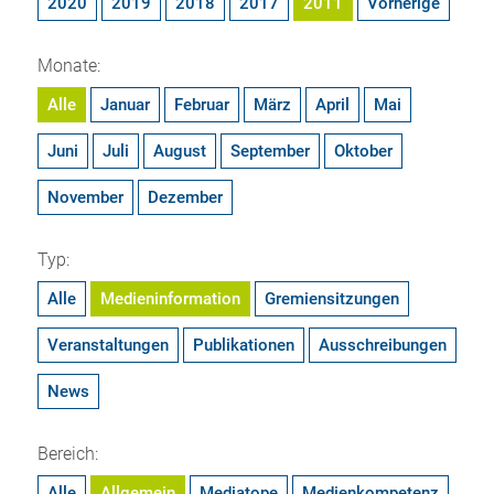
2020
2019
2018
2017
2011
Vorherige
Monate:
Alle
Januar
Februar
März
April
Mai
Juni
Juli
August
September
Oktober
November
Dezember
Typ:
Alle
Medieninformation
Gremiensitzungen
Veranstaltungen
Publikationen
Ausschreibungen
News
Bereich:
Alle
Allgemein
Mediatope
Medienkompetenz