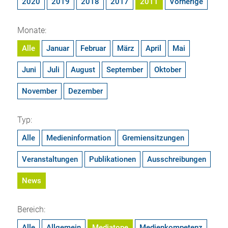
2020
2019
2018
2017
2011
Vorherige
Monate:
Alle
Januar
Februar
März
April
Mai
Juni
Juli
August
September
Oktober
November
Dezember
Typ:
Alle
Medieninformation
Gremiensitzungen
Veranstaltungen
Publikationen
Ausschreibungen
News
Bereich:
Alle
Allgemein
Mediatope
Medienkompetenz