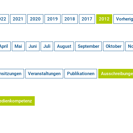
022
2021
2020
2019
2018
2017
2012
Vorheri
April
Mai
Juni
Juli
August
September
Oktober
N
nsitzungen
Veranstaltungen
Publikationen
Ausschreibung
edienkompetenz