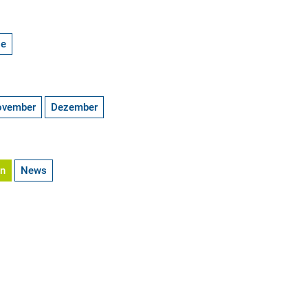
ge
ovember
Dezember
en
News