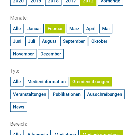
2020
2019
2018
2017
2012
Vorherige
Monate:
Alle
Januar
Februar
März
April
Mai
Juni
Juli
August
September
Oktober
November
Dezember
Typ:
Alle
Medieninformation
Gremiensitzungen
Veranstaltungen
Publikationen
Ausschreibungen
News
Bereich:
Alle
Allgemein
Mediatope
Medienkompetenz