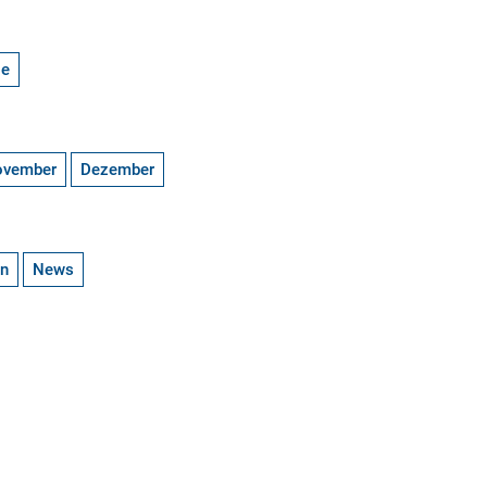
ge
ovember
Dezember
en
News