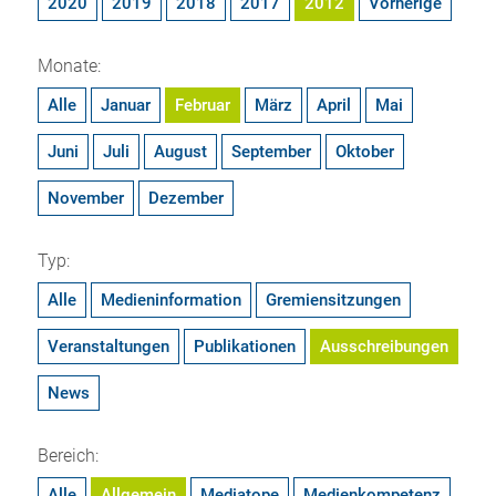
2020
2019
2018
2017
2012
Vorherige
Monate:
Alle
Januar
Februar
März
April
Mai
Juni
Juli
August
September
Oktober
November
Dezember
Typ:
Alle
Medieninformation
Gremiensitzungen
Veranstaltungen
Publikationen
Ausschreibungen
News
Bereich:
Alle
Allgemein
Mediatope
Medienkompetenz