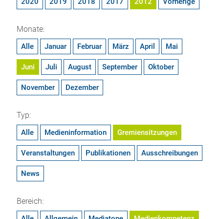
2020
2019
2018
2017
2012
Vorherige
Monate:
Alle
Januar
Februar
März
April
Mai
Juni
Juli
August
September
Oktober
November
Dezember
Typ:
Alle
Medieninformation
Gremiensitzungen
Veranstaltungen
Publikationen
Ausschreibungen
News
Bereich:
Alle
Allgemein
Mediatope
Medienkompetenz