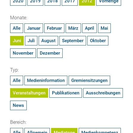
2020
2019
2018
2017
2012
Vorherige
Monate:
Alle
Januar
Februar
März
April
Mai
Juni
Juli
August
September
Oktober
November
Dezember
Typ:
Alle
Medieninformation
Gremiensitzungen
Veranstaltungen
Publikationen
Ausschreibungen
News
Bereich:
Alle
Allgemein
Mediatope
Medienkompetenz