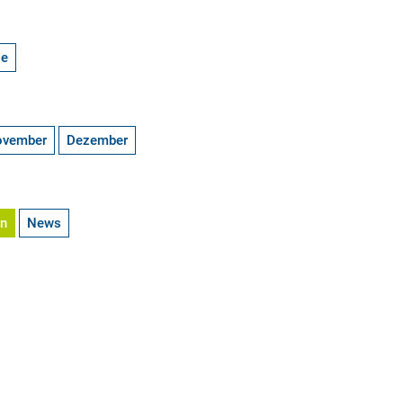
ge
ovember
Dezember
en
News