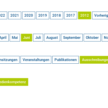
022
2021
2020
2019
2018
2017
2012
Vorheri
April
Mai
Juni
Juli
August
September
Oktober
N
nsitzungen
Veranstaltungen
Publikationen
Ausschreibung
edienkompetenz