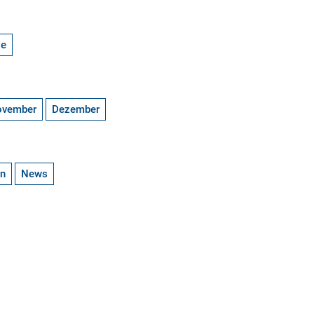
ge
ovember
Dezember
en
News