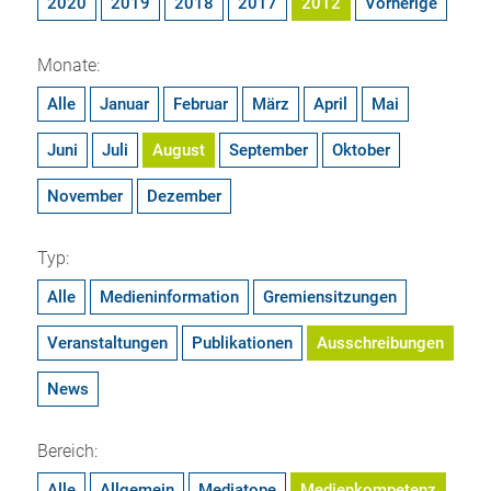
2020
2019
2018
2017
2012
Vorherige
Monate:
Alle
Januar
Februar
März
April
Mai
Juni
Juli
August
September
Oktober
November
Dezember
Typ:
Alle
Medieninformation
Gremiensitzungen
Veranstaltungen
Publikationen
Ausschreibungen
News
Bereich:
Alle
Allgemein
Mediatope
Medienkompetenz