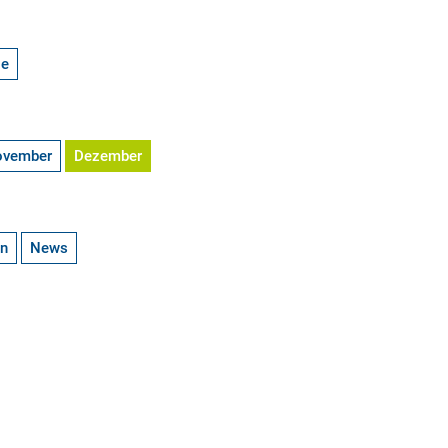
ge
ovember
Dezember
en
News