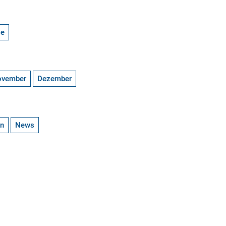
ge
ovember
Dezember
en
News