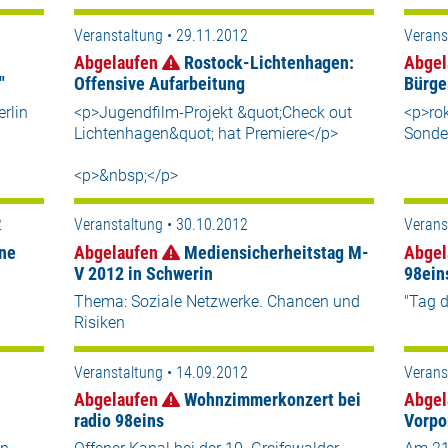
Veranstaltung • 29.11.2012
Verans
Abgelaufen
Rostock-Lichtenhagen:
Abgel
"
Offensive Aufarbeitung
Bürge
rlin
<p>Jugendfilm-Projekt &quot;Check out
<p>ro
Lichtenhagen&quot; hat Premiere</p>
Sonde
<p>&nbsp;</p>
2
Veranstaltung • 30.10.2012
Verans
ine
Abgelaufen
Mediensicherheitstag M-
Abgel
V 2012 in Schwerin
98ein
Thema: Soziale Netzwerke. Chancen und
"Tag d
Risiken
Veranstaltung • 14.09.2012
Verans
Abgelaufen
Wohnzimmerkonzert bei
Abgel
radio 98eins
Vorp