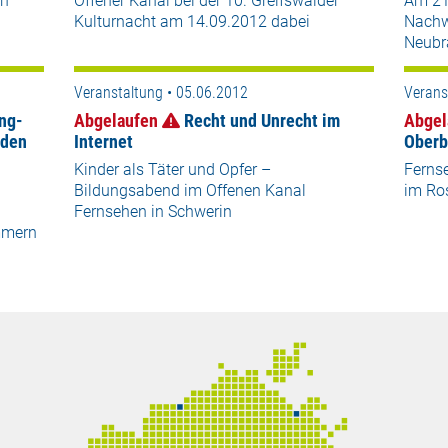
en
Offener Kanal bei der 10. Greifswalder
Am 21.
Kulturnacht am 14.09.2012 dabei
Nachw
Neubr
Veranstaltung • 05.06.2012
Verans
ng-
Abgelaufen
Recht und Unrecht im
Abgel
 den
Internet
Oberb
Kinder als Täter und Opfer –
Ferns
Bildungsabend im Offenen Kanal
im Ros
Fernsehen in Schwerin
mmern