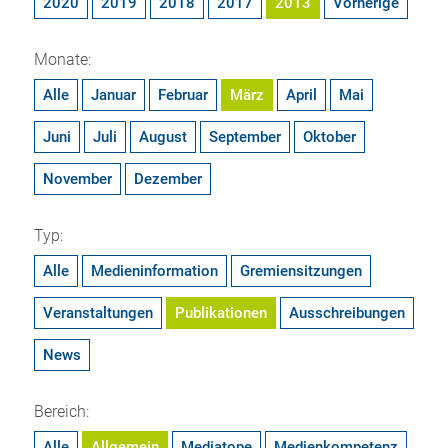
2020
2019
2018
2017
2013
Vorherige
Monate:
Alle
Januar
Februar
März
April
Mai
Juni
Juli
August
September
Oktober
November
Dezember
Typ:
Alle
Medieninformation
Gremiensitzungen
Veranstaltungen
Publikationen
Ausschreibungen
News
Bereich:
Alle
Allgemein
Mediatope
Medienkompetenz