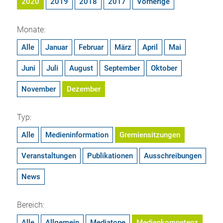
2020
2019
2018
2017
Vorherige
Monate:
Alle
Januar
Februar
März
April
Mai
Juni
Juli
August
September
Oktober
November
Dezember
Typ:
Alle
Medieninformation
Gremiensitzungen
Veranstaltungen
Publikationen
Ausschreibungen
News
Bereich:
Alle
Allgemein
Mediatope
Medienkompetenz