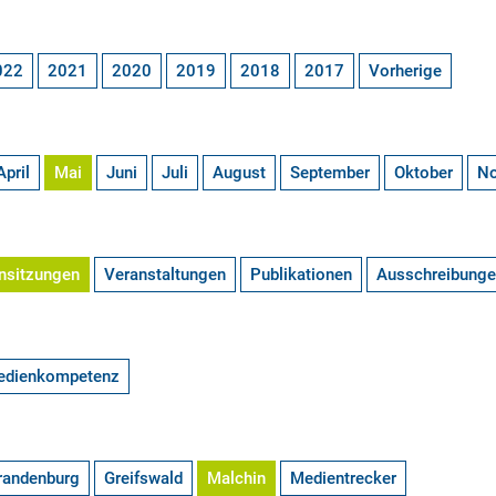
022
2021
2020
2019
2018
2017
Vorherige
April
Mai
Juni
Juli
August
September
Oktober
N
nsitzungen
Veranstaltungen
Publikationen
Ausschreibung
edienkompetenz
randenburg
Greifswald
Malchin
Medientrecker