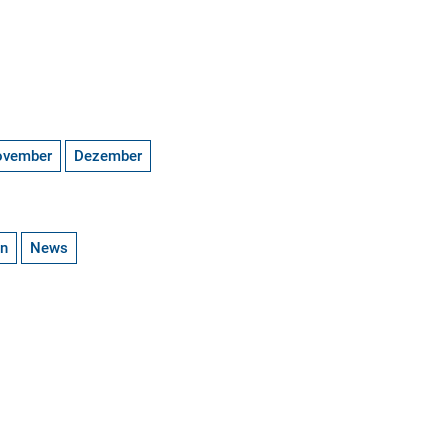
ovember
Dezember
en
News