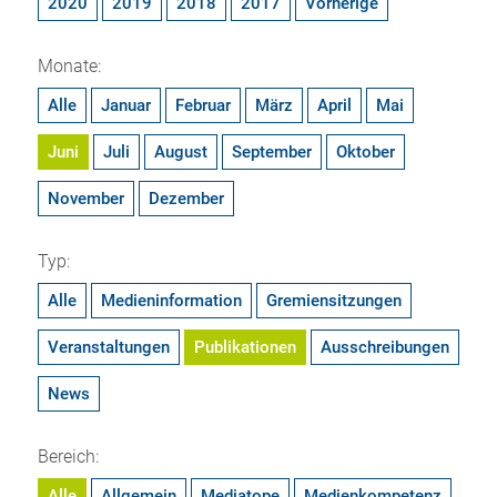
2020
2019
2018
2017
Vorherige
Monate:
Alle
Januar
Februar
März
April
Mai
Juni
Juli
August
September
Oktober
November
Dezember
Typ:
Alle
Medieninformation
Gremiensitzungen
Veranstaltungen
Publikationen
Ausschreibungen
News
Bereich:
Alle
Allgemein
Mediatope
Medienkompetenz