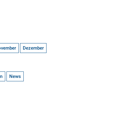
ovember
Dezember
en
News