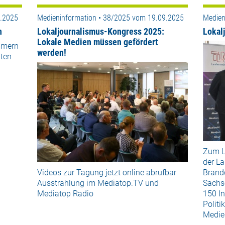
9.2025
Medieninformation • 38/2025 vom 19.09.2025
Medien
n
Lokaljournalismus-Kongress 2025:
Lokal
Lokale Medien müssen gefördert
mmern
werden!
ten
Zum L
der L
Videos zur Tagung jetzt online abrufbar
Brand
Ausstrahlung im Mediatop.TV und
Sachs
Mediatop Radio
150 In
Politi
Medie