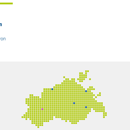
n
von