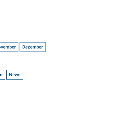
ovember
Dezember
en
News