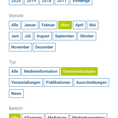
2020
2019
2018
2017
Vorherige
Monate:
Alle
Januar
Februar
März
April
Mai
Juni
Juli
August
September
Oktober
November
Dezember
Typ:
Alle
Medieninformation
Gremiensitzungen
Veranstaltungen
Publikationen
Ausschreibungen
News
Bereich:
Alle
Allgemein
Mediatope
Medienkompetenz