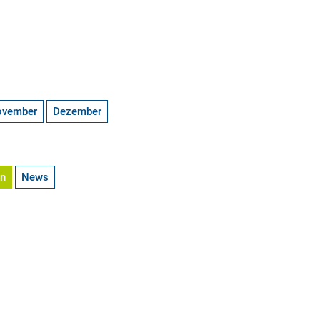
ovember
Dezember
en
News