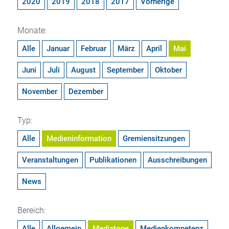
2020
2019
2018
2017
Vorherige
Monate:
Alle
Januar
Februar
März
April
Mai
Juni
Juli
August
September
Oktober
November
Dezember
Typ:
Alle
Medieninformation
Gremiensitzungen
Veranstaltungen
Publikationen
Ausschreibungen
News
Bereich:
Alle
Allgemein
Mediatope
Medienkompetenz