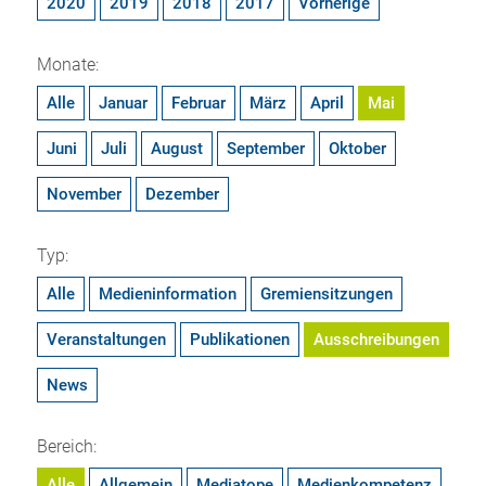
2020
2019
2018
2017
Vorherige
Monate:
Alle
Januar
Februar
März
April
Mai
Juni
Juli
August
September
Oktober
November
Dezember
Typ:
Alle
Medieninformation
Gremiensitzungen
Veranstaltungen
Publikationen
Ausschreibungen
News
Bereich:
Alle
Allgemein
Mediatope
Medienkompetenz