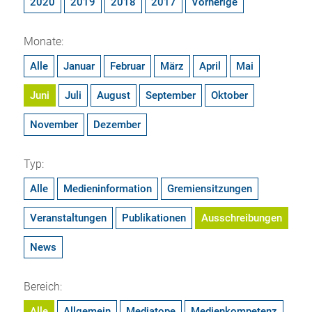
2020
2019
2018
2017
Vorherige
Monate:
Alle
Januar
Februar
März
April
Mai
Juni
Juli
August
September
Oktober
November
Dezember
Typ:
Alle
Medieninformation
Gremiensitzungen
Veranstaltungen
Publikationen
Ausschreibungen
News
Bereich:
Alle
Allgemein
Mediatope
Medienkompetenz