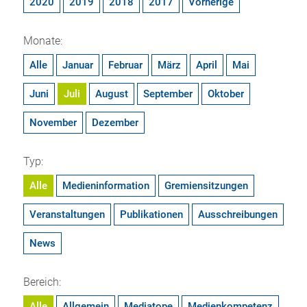
2020
2019
2018
2017
Vorherige
Monate:
Alle
Januar
Februar
März
April
Mai
Juni
Juli
August
September
Oktober
November
Dezember
Typ:
Alle
Medieninformation
Gremiensitzungen
Veranstaltungen
Publikationen
Ausschreibungen
News
Bereich:
Alle
Allgemein
Mediatope
Medienkompetenz