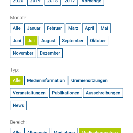
2020
2019
2018
2017
Vorherige
Monate:
Alle
Januar
Februar
März
April
Mai
Juni
Juli
August
September
Oktober
November
Dezember
Typ:
Alle
Medieninformation
Gremiensitzungen
Veranstaltungen
Publikationen
Ausschreibungen
News
Bereich:
Alle
Allgemein
Mediatope
Medienkompetenz