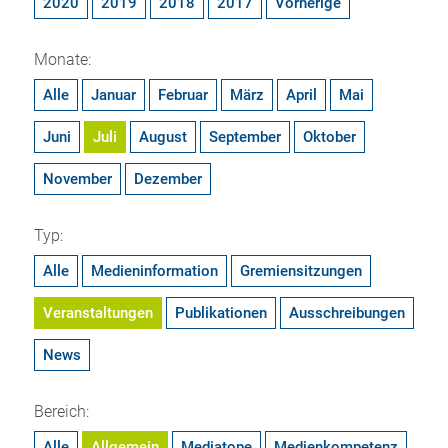
2020
2019
2018
2017
Vorherige
Monate:
Alle
Januar
Februar
März
April
Mai
Juni
Juli
August
September
Oktober
November
Dezember
Typ:
Alle
Medieninformation
Gremiensitzungen
Veranstaltungen
Publikationen
Ausschreibungen
News
Bereich:
Alle
Allgemein
Mediatope
Medienkompetenz