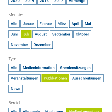
2020
2019
2018
2017
Vorherige
Monate:
Alle
Januar
Februar
März
April
Mai
Juni
Juli
August
September
Oktober
November
Dezember
Typ:
Alle
Medieninformation
Gremiensitzungen
Veranstaltungen
Publikationen
Ausschreibungen
News
Bereich:
Alle
Allgemein
Mediatope
Medienkompetenz