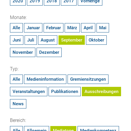
2020
2019
2018
2017
Vorherige
Monate:
Alle
Januar
Februar
März
April
Mai
Juni
Juli
August
September
Oktober
November
Dezember
Typ:
Alle
Medieninformation
Gremiensitzungen
Veranstaltungen
Publikationen
Ausschreibungen
News
Bereich:
Alle
Allgemein
Mediatope
Medienkompetenz