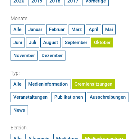
2020
2019
2018
2017
Vorherige
Monate:
Alle
Januar
Februar
März
April
Mai
Juni
Juli
August
September
Oktober
November
Dezember
Typ:
Alle
Medieninformation
Gremiensitzungen
Veranstaltungen
Publikationen
Ausschreibungen
News
Bereich:
Alle
Allgemein
Mediatope
Medienkompetenz