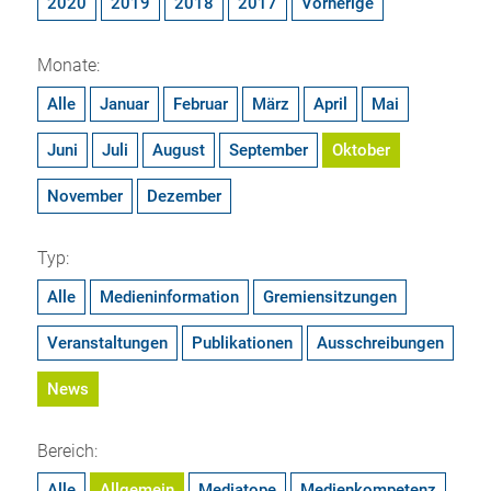
2020
2019
2018
2017
Vorherige
Monate:
Alle
Januar
Februar
März
April
Mai
Juni
Juli
August
September
Oktober
November
Dezember
Typ:
Alle
Medieninformation
Gremiensitzungen
Veranstaltungen
Publikationen
Ausschreibungen
News
Bereich:
Alle
Allgemein
Mediatope
Medienkompetenz