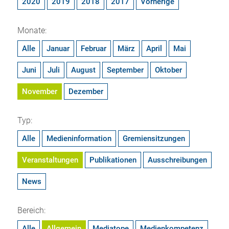
2020
2019
2018
2017
Vorherige
Monate:
Alle
Januar
Februar
März
April
Mai
Juni
Juli
August
September
Oktober
November
Dezember
Typ:
Alle
Medieninformation
Gremiensitzungen
Veranstaltungen
Publikationen
Ausschreibungen
News
Bereich:
Alle
Allgemein
Mediatope
Medienkompetenz