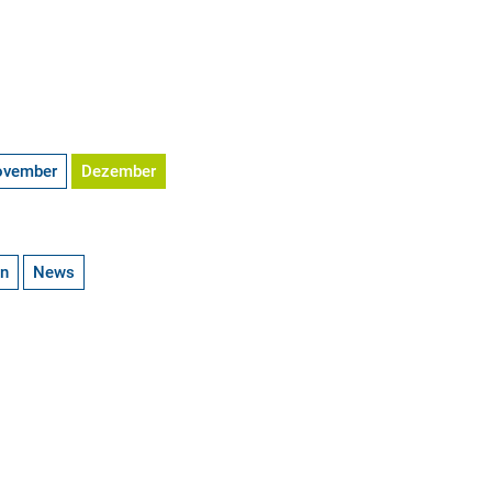
ovember
Dezember
en
News