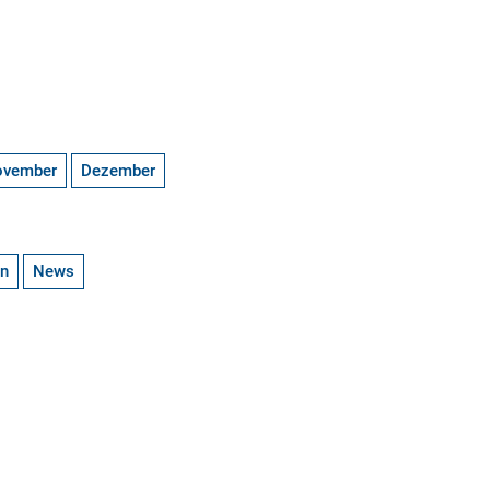
ovember
Dezember
en
News