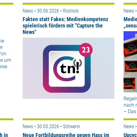
News • 30.06.2026 • Rostock
News •
Fakten statt Fakes: Medienkompetenz
Medie
spielerisch fördern mit "Capture the
„sens
News"
ie
er
hin
de um
ise.
Regel
nach 
– Das
News • 30.03.2026 • Schwerin
News •
h in
Neue Fortbildungsreihe gegen Hass im
Upcyc