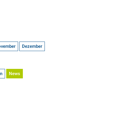
ovember
Dezember
en
News